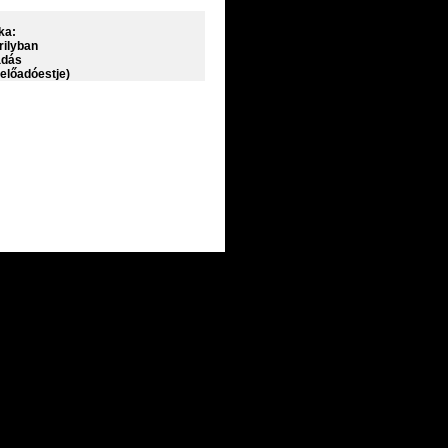
ka:
rilyban
adás
 előadóestje)