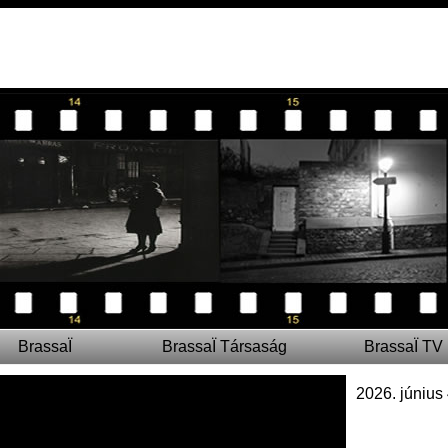
BrassaÏ
BrassaÏ Társaság
BrassaÏ TV
2026. június 