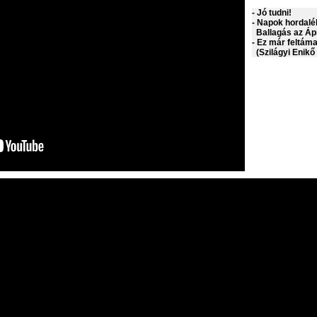
- Jó tudni!
- Napok hordalé
Ballagás az Áp
- Ez már feltám
(Szilágyi Enikő