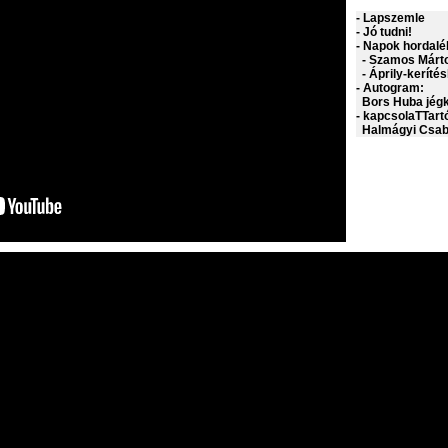
- Lapszemle
- Jó tudni!
- Napok hordalé
- Szamos Márto
- Áprily-kerítésk
- Autogram:
Bors Huba jég
- kapcsolaTTart
Halmágyi Csaba