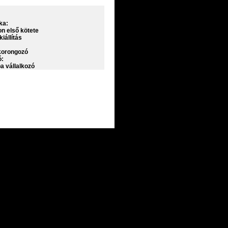
ka:
n első kötete
iállítás
korongozó
ó:
 vállalkozó