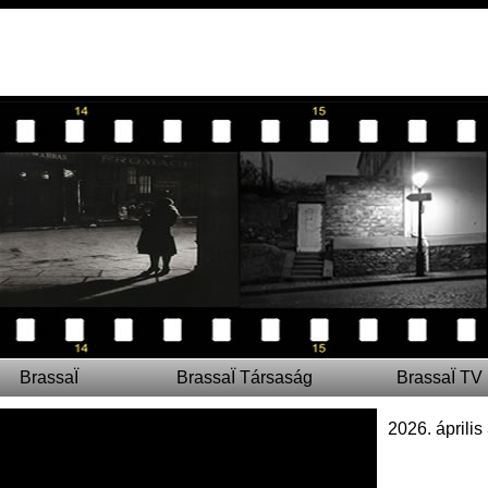
BrassaÏ
BrassaÏ Társaság
BrassaÏ TV
2026. április