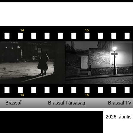
BrassaÏ
BrassaÏ Társaság
BrassaÏ TV
2026. április