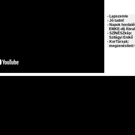
- Lapszemle
- Jó tudni!
- Napok hordalé
EMKE-díj Ábra
- SZÍNÉSZkép:
Szilágyi Enikő
- KorTársak:
megzenésített 