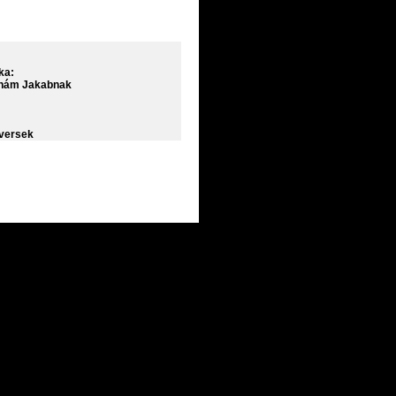
ka:
hám Jakabnak
versek