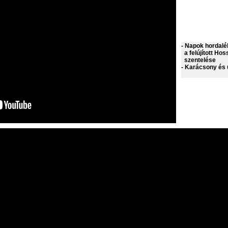
- Napok hordalé
a felújított Ho
szentelése
- Karácsony és ú