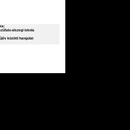
ka:
sszúfalu-alszegi iskola
jév közötti hangulat