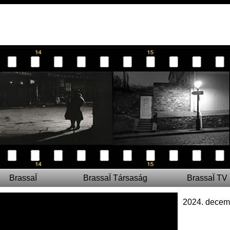
BrassaÏ
BrassaÏ Társaság
BrassaÏ TV
2024. decem