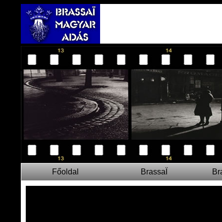
Főoldal
BrassaÏ
Br