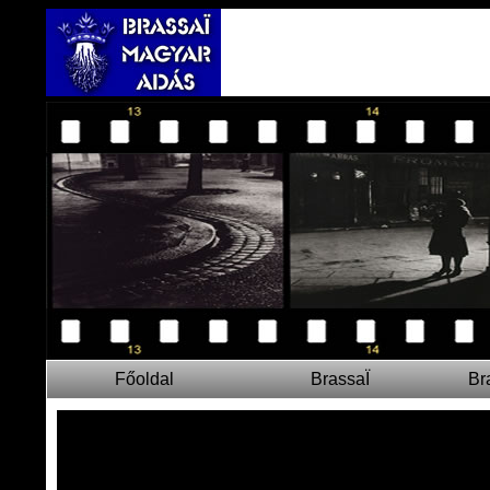
Főoldal
BrassaÏ
Br