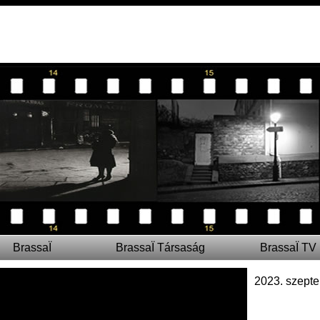
BrassaÏ
BrassaÏ Társaság
BrassaÏ TV
2023. szepte