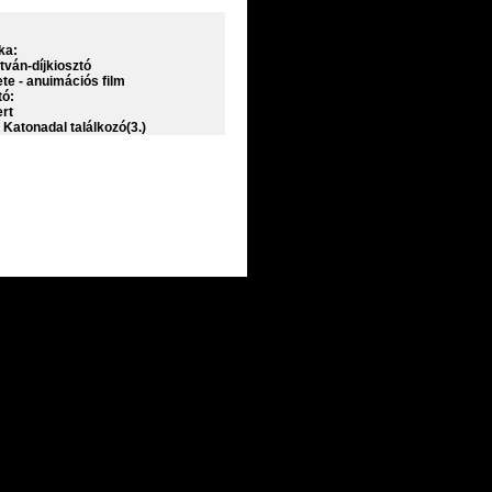
ka:
tván-díjkiosztó
ete - anuimációs film
tó:
rt
s Katonadal találkozó(3.)