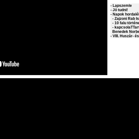
- Lapszemle
- Jó tudni!
- Napok hordalé
- Zajzoni Rab Is
- 10 falu történ
- kapcsolaTTar
Benedek Norbe
- VIII. Huszár- é