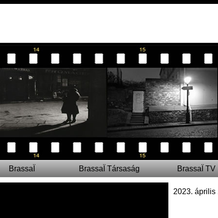
BrassaÏ
BrassaÏ Társaság
BrassaÏ TV
2023. április