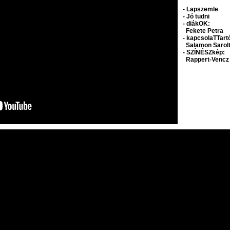
- Lapszemle
- Jó tudni
- diákOK:
Fekete Petra
- kapcsolaTTart
Salamon Sarol
- SZÍNÉSZkép:
Rappert-Vencz