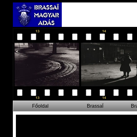
Főoldal
BrassaÏ
Br