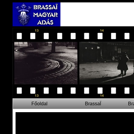
Főoldal
BrassaÏ
Br