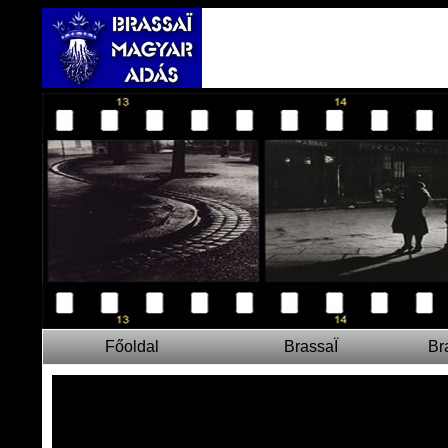
Főoldal
BrassaÏ
Br