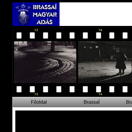
Főoldal
BrassaÏ
Br