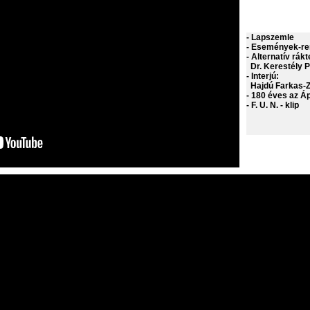
- Lapszemle
- Események-r
- Alternatív rákt
Dr. Kerestély 
- Interjú:
Hajdú Farkas-Zo
- 180 éves az Á
- F. U. N. - klip