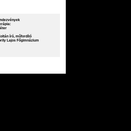
endezvények
erápia:
Péter
ltán író, műfordító
prily Lajos Főgimnázium