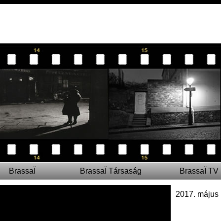
BrassaÏ
BrassaÏ Társaság
BrassaÏ TV
2017. május 