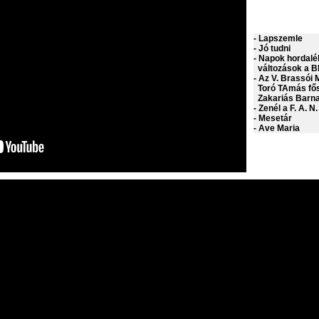
- Lapszemle
- Jó tudni
- Napok hordalé
változások a B
- Az V. Brassói
Toró TAmás fős
Zakariás Barna 
- Zenél a F. A. N
- Mesetár
- Ave Maria