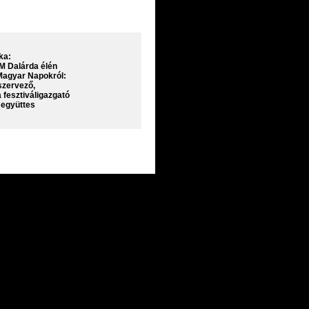
ka:
M Dalárda élén
 Magyar Napokról:
zervező,
fesztiváligazgató
. együttes