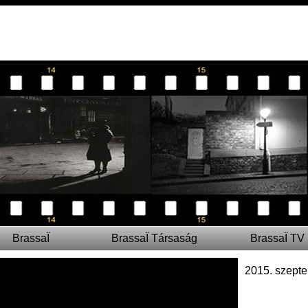
BrassaÏ
BrassaÏ Társaság
BrassaÏ TV
2015. szepte