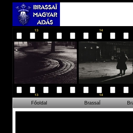
Főoldal
BrassaÏ
Br