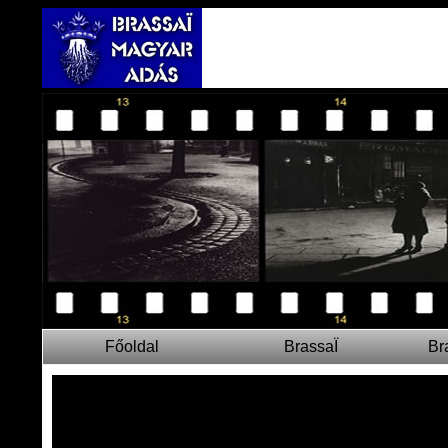
Főoldal
BrassaÏ
Br