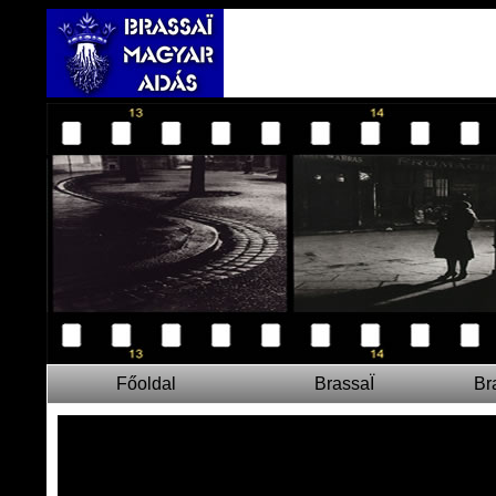
Főoldal
BrassaÏ
Br