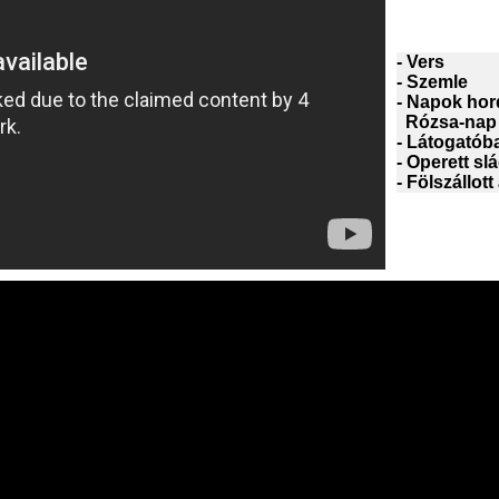
- Vers
- Szemle
- Napok hor
Rózsa-nap 
- Látogatóba
- Operett sl
- Fölszállott