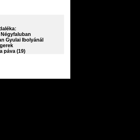
daléka:
Négyfaluban
n Gyulai Ibolyánál
ágerek
 a páva (19)