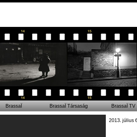
BrassaÏ
BrassaÏ Társaság
BrassaÏ TV
2013. július 6