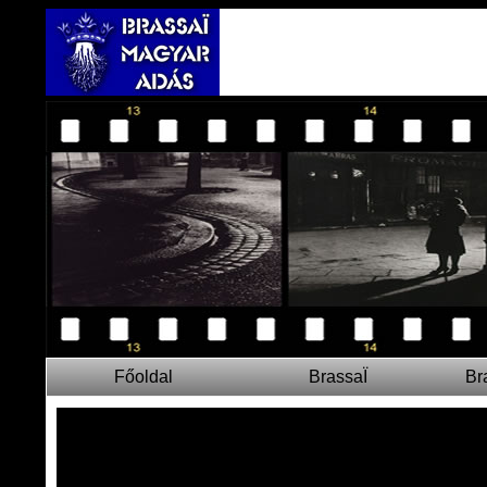
Főoldal
BrassaÏ
Br