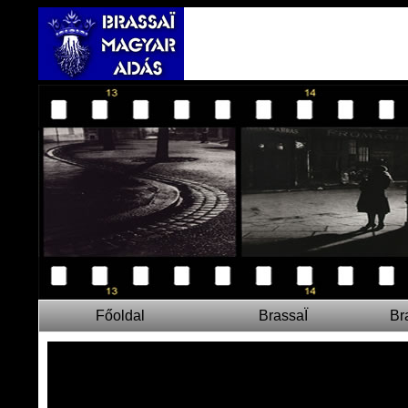
Főoldal
BrassaÏ
Br